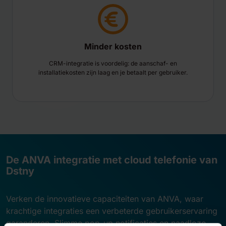
Minder kosten
CRM-integratie is voordelig: de aanschaf- en
installatiekosten zijn laag en je betaalt per gebruiker.
De ANVA integratie met cloud telefonie van
Dstny
Verken de innovatieve capaciteiten van ANVA, waar
krachtige integraties een verbeterde gebruikerservaring
garanderen. Slimme pop-up notificaties en naadloze