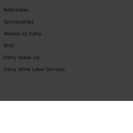
Referenties
Sponsorships
Werken bij Dstny
MVO
Dstny Speak Up
Dstny White Label Services
© Destiny B.V.
KvK nr. 17115982
Algemene voorwaarden
Privacyverklaring
Cookieverklaring
Security beleid & ISO
Sitemap