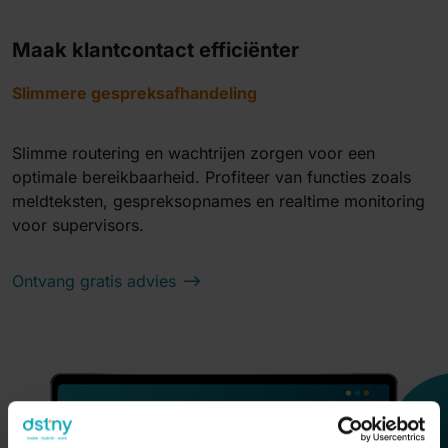
Maak klantcontact efficiënter
Slimmere gespreksafhandeling
Slimme routering en wachtrijen zorgen voor een
optimale bereikbaarheid. Profiteer van functies zoals
meldteksten, gespreksopnames en realtime monitoring
voor supervisors.
Ontvang gratis advies