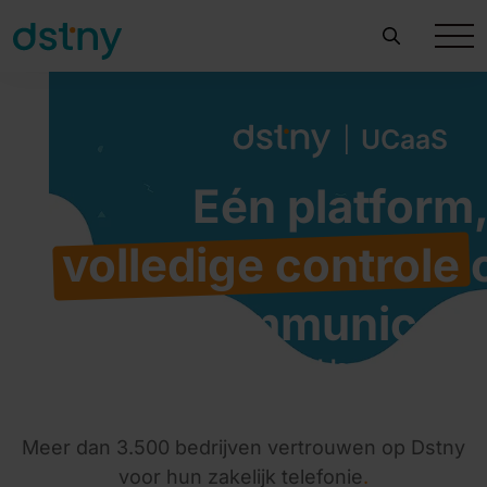
Eén platform
volledige controle
o
communicati
Flexibel, schaalbaar en klaar voor elk 
Meer dan 3.500 bedrijven vertrouwen op Dstny
voor hun zakelijk telefonie
.