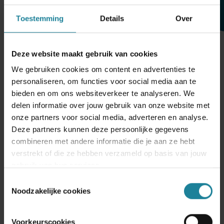
Toestemming
Details
Over
Deze website maakt gebruik van cookies
We gebruiken cookies om content en advertenties te
personaliseren, om functies voor social media aan te
bieden en om ons websiteverkeer te analyseren. We
delen informatie over jouw gebruik van onze website met
Direct inzicht in je telefonie
onze partners voor social media, adverteren en analyse.
Deze partners kunnen deze persoonlijke gegevens
Uitgebreide analyses en rapportages
combineren met andere informatie die je aan ze hebt
verstrekt of die ze hebben verzameld op basis van jouw
Krijg grip op je telefonische prestaties met realtime en
gebruik van hun services.
historische data. Standaard dashboards, PowerBI-
Toestemmingsselectie
integratie en deelbare Wallboards.
Noodzakelijke cookies
Ontvang gratis advies
Voorkeurscookies