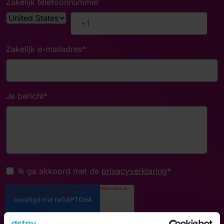
Zakelijk telefoonnummer
Zakelijk e-mailadres
*
Je bericht
*
Ik ga akkoord met de
privacyverklaring
*