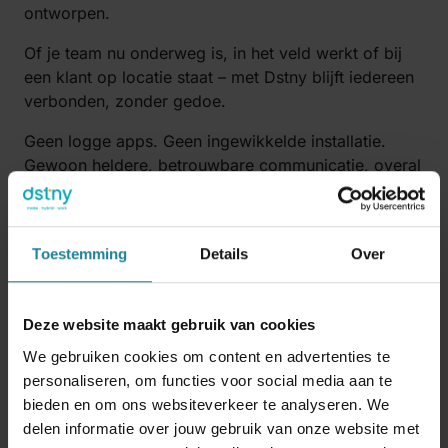
ontworpen.
Of je team nu onderweg is, in het veld werkt of bij
een klant op locatie staat – met Dstny blijft iedereen
verbonden, zonder gedoe.
Geen logge apps. Geen ingewikkelde installatie.
Gewoon heldere, betrouwbare communicatie, overal
waar gewerkt wordt.
Toestemming
Details
Over
Stop met mobiele teams te zien als
bijzaak
Frontline-medewerkers
zijn vaak het eerste
Deze website maakt gebruik van cookies
aanspreekpunt voor klanten. Ze zijn de ogen, oren
We gebruiken cookies om content en advertenties te
en handen van je organisatie in de praktijk. Het
personaliseren, om functies voor social media aan te
ondersteunen van deze medewerkers is geen luxe –
bieden en om ons websiteverkeer te analyseren. We
het is cruciaal.
delen informatie over jouw gebruik van onze website met