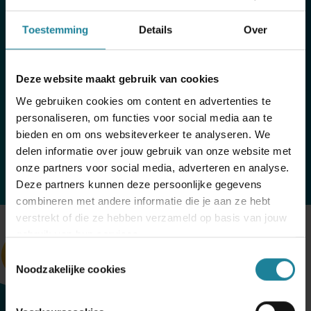
naadloze connectiviteit, helpt CCS je bij het
optimaliseren van workflows en het versterken van
Toestemming
Details
Over
klantrelaties. Ontdek hier enkele unieke eigenschappen
van deze oplossing:
Deze website maakt gebruik van cookies
We gebruiken cookies om content en advertenties te
Pop-up
personaliseren, om functies voor social media aan te
bieden en om ons websiteverkeer te analyseren. We
delen informatie over jouw gebruik van onze website met
Deeplink
onze partners voor social media, adverteren en analyse.
Deze partners kunnen deze persoonlijke gegevens
combineren met andere informatie die je aan ze hebt
verstrekt of die ze hebben verzameld op basis van jouw
gebruik van hun services.
Toestemmingsselectie
Noodzakelijke cookies