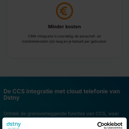
Minder kosten
CRM-integratie is voordelig: de aanschaf- en
installatiekosten zijn laag en je betaalt per gebruiker.
De CCS integratie met cloud telefonie van
Dstny
Ontdek de grensverleggende functies van CCS, waar
geavanceerde integraties bijdragen aan een verbeterde
gebruikerservaring. Met slimme pop-up meldingen en