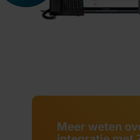
Meer weten ove
integratie met