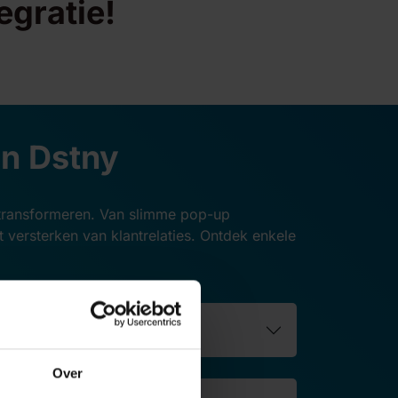
egratie!
an Dstny
 transformeren. Van slimme pop-up
et versterken van klantrelaties. Ontdek enkele
Over