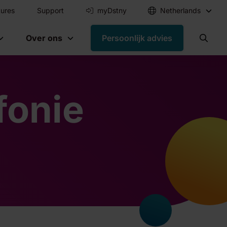
ures
Support
myDstny
Netherlands
Over ons
Persoonlijk advies
fonie