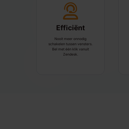
Efficiënt
Nooit meer onnodig
schakelen tussen vensters.
Bel met één klik vanuit
Zendesk.
If you choose to play this video, you agree that 
cookies in your browser.