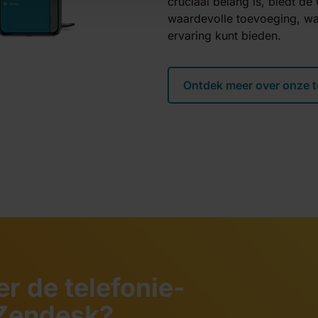
cruciaal belang is, biedt d
waardevolle toevoeging, waa
ervaring kunt bieden.
Ontdek meer over onze t
r de telefonie-
 Zendesk?