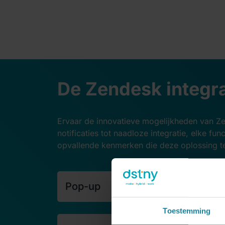
De Zendesk integra
Ervaar de innovatieve mogelijkheden van Ze
notificaties tot naadloze integratie, elke fu
opvallende kenmerken die deze oplossing te
Pop-up
Toestemming