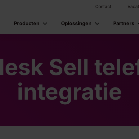
Contact
Vacat
Producten
Oplossingen
Partners
esk Sell tele
integratie