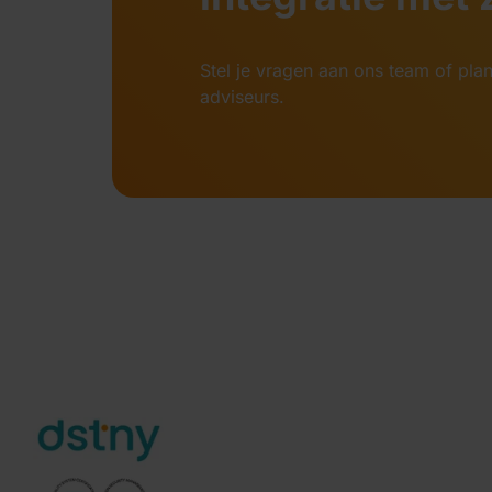
Stel je vragen aan ons team of pla
adviseurs.