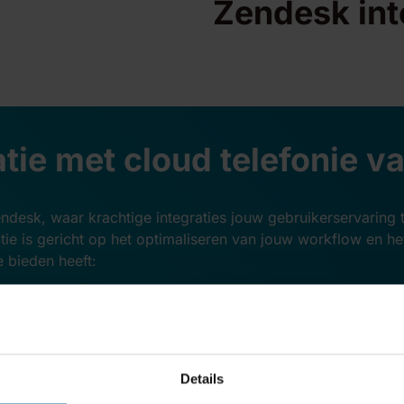
Zendesk int
tie met cloud telefonie v
ndesk, waar krachtige integraties jouw gebruikerservaring
nctie is gericht op het optimaliseren van jouw workflow en h
 bieden heeft:
Details