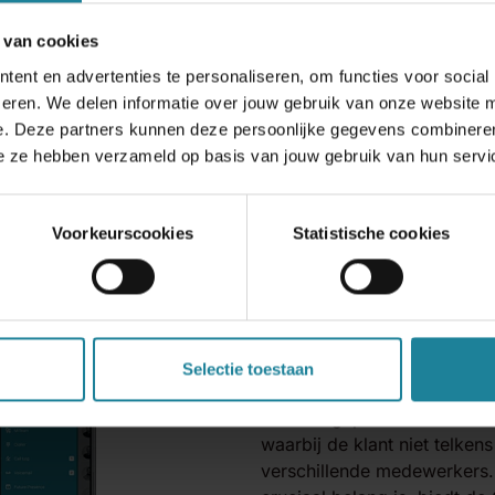
 van cookies
ent en advertenties te personaliseren, om functies voor social
eren. We delen informatie over jouw gebruik van onze website m
e. Deze partners kunnen deze persoonlijke gegevens combineren
die ze hebben verzameld op basis van jouw gebruik van hun servi
Cloud telefo
deze integra
Voorkeurscookies
Statistische cookies
Door het samensmelten van 
Zendesk Sell, wordt een naa
gemaakt. Dit betekent dat b
Selectie toestaan
wordt verkregen tot alle rel
kan een gepersonaliseerde 
waarbij de klant niet telkens
verschillende medewerkers. 