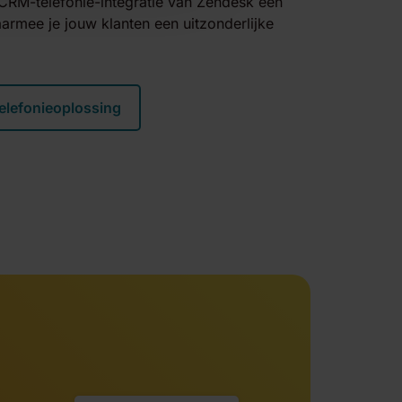
e CRM-telefonie-integratie van Zendesk een
rmee je jouw klanten een uitzonderlijke
elefonieoplossing