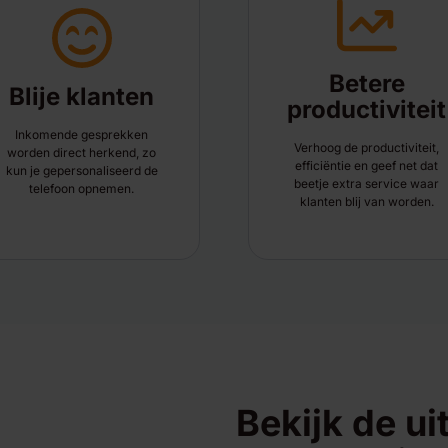
Betere
Blije klanten
productiviteit
Inkomende gesprekken
Verhoog de productiviteit,
worden direct herkend, zo
efficiëntie en geef net dat
kun je gepersonaliseerd de
beetje extra service waar
telefoon opnemen.
klanten blij van worden.
YouTube will set
Bekijk de ui