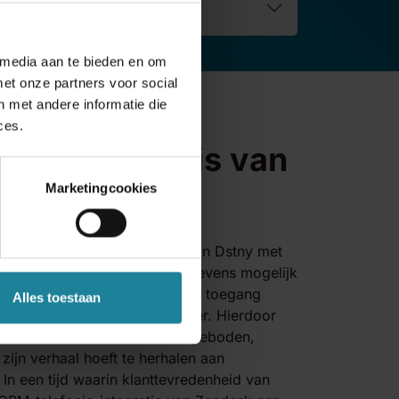
 media aan te bieden en om
et onze partners voor social
 met andere informatie die
ces.
nie is de basis van
tie
Marketingcookies
de cloud-telefoniediensten van Dstny met
dloze integratie van klantgegevens mogelijk
ij elk inkomend gesprek direct toegang
Alles toestaan
evante informatie over de beller. Hierdoor
en efficiënte service worden geboden,
 zijn verhaal hoeft te herhalen aan
In een tijd waarin klanttevredenheid van