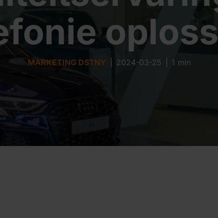
efonie oplos
MARKETING DSTNY
|
2024-03-25
|
1 min