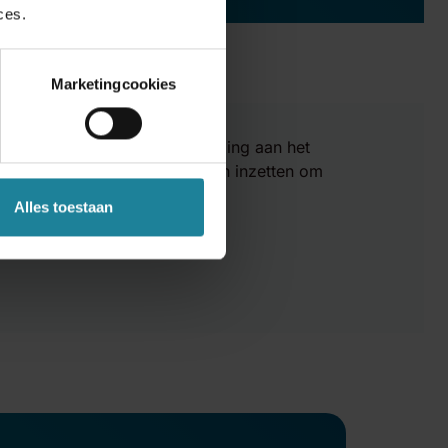
ces.
Marketingcookies
-
Kokkeler
duidelijk hun toewijding aan het
 van mobiliteit en blijven zich inzetten om
Alles toestaan