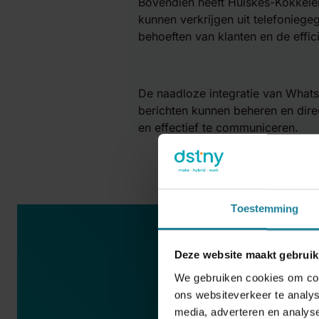
Bovendien heeft Huiskes-Kokkele
kunnen verkrijgen uit telefonieg
behoeften van klanten en de effic
De naadloze integratie van What
berichten kunnen beheren en direc
en effectief te communiceren.
Toestemming
Deze website maakt gebruik
We gebruiken cookies om cont
ons websiteverkeer te analys
media, adverteren en analys