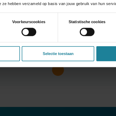
die ze hebben verzameld op basis van jouw gebruik van hun servi
Voorkeurscookies
Statistische cookies
n voortdurende inzet voor klantgerichtheid, toont Huiskes
varing in Oost-Nederland. Ze kijken vooruit naar de toekomst
hun kl
anten
zo goed mogelijk
te ku
nnen bedienen.
Selectie toestaan