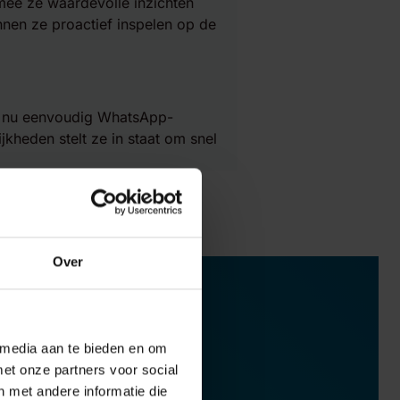
ee ze waardevolle inzichten
nnen ze proactief inspelen op de
rs nu eenvoudig WhatsApp-
kheden stelt ze in staat om snel
Over
 media aan te bieden en om
et onze partners voor social
 met andere informatie die