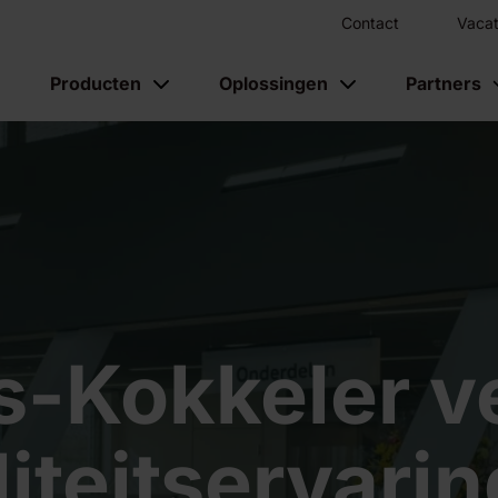
Contact
Vacat
Producten
Oplossingen
Partners
s-Kokkeler ve
iteitservari