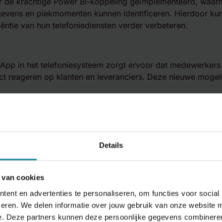
r de krachtige Power BI-koppeling geïmplementeerd, waarm
egevens en piekmomenten kunnen identificeren. Hierdoor ku
iëntie van hun telefoniediensten verder verbeteren.
sApp in het telefoniesysteem zorgt ervoor dat medewerke
t reageren op klanten en leveranciers. Deze nieuwe mogelij
Details
 van cookies
ent en advertenties te personaliseren, om functies voor social
eren. We delen informatie over jouw gebruik van onze website m
e. Deze partners kunnen deze persoonlijke gegevens combineren