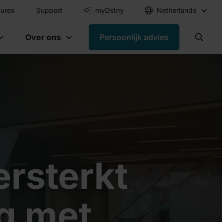
ures
Support
myDstny
Netherlands
Over ons
Persoonlijk advies
rsterkt
ng met